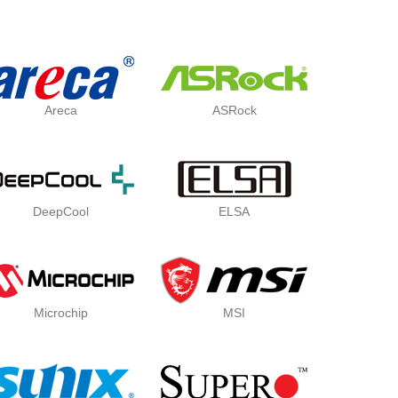
Areca
ASRock
DeepCool
ELSA
Microchip
MSI