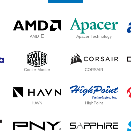
AMD
Apacer Technology
Cooler Master
CORSAIR
HAVN
HighPoint