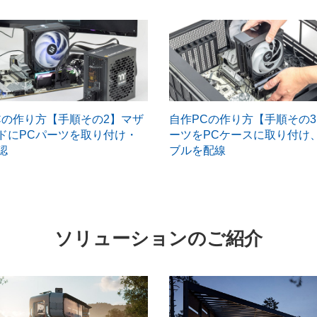
Cの作り方【手順その2】マザ
自作PCの作り方【手順その
ドにPCパーツを取り付け・
ーツをPCケースに取り付け
認
ブルを配線
ソリューションのご紹介