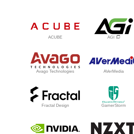
ACUBE
AGI
Avago Technologies
AVerMedia
Fractal Design
GamerStorm