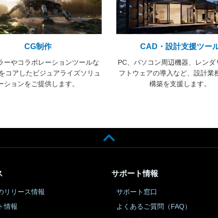
CG制作
CAD・設計支援ツー
ラーやコラボレーションツールな
PC、パソコン周辺機器、レンダ
Gをコアしたビジュアライズソリュ
フトウェアの導入など、設計業
ーションをご提供します。
構築を支援します。
ス
サポート情報
のリリース情報
サポート窓口
ト情報
よくあるご質問（FAQ）