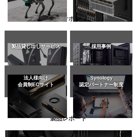
導入サポート
製品貸し出し
サービス
採用事例
法人様向け
Synology
会員制ECサイト
認定パートナー制度
製品レポート