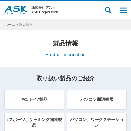
株式会社アスク
サ
メ
ASK Corporation
イ
ニ
ト
ュ
ホーム
> 製品情報
内
ー
検
製品情報
索
Product Information
取り扱い製品のご紹介
PCパーツ製品
パソコン周辺機器
eスポーツ、ゲーミング関連製
パソコン、ワークステーショ
品
ン