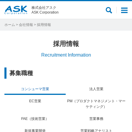
株式会社アスク
サ
メ
ASK Corporation
イ
ニ
ト
ュ
ホーム
>
会社情報
> 採用情報
内
ー
検
採用情報
索
Recruitment Information
募集職種
コンシューマ営業
法人営業
EC営業
PM（プロダクトマネジメント・マー
ケティング）
FAE（技術営業）
営業事務
新規事業開発
営業戦略アナリスト