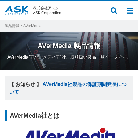
株式会社アスク
サ
メ
ASK Corporation
イ
ニ
ト
ュ
製品情報
> AVerMedia
内
ー
検
AVerMedia
製品情報
索
AVerMedia(アバーメディア)社、取り扱い製品一覧ページです。
【 お知らせ 】
AVerMedia社製品の保証期間延長につ
いて
AVerMedia社とは