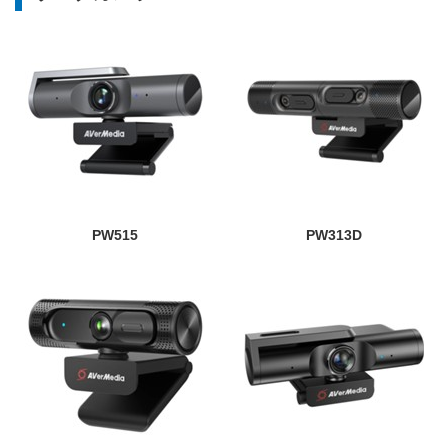
PW515
PW313D