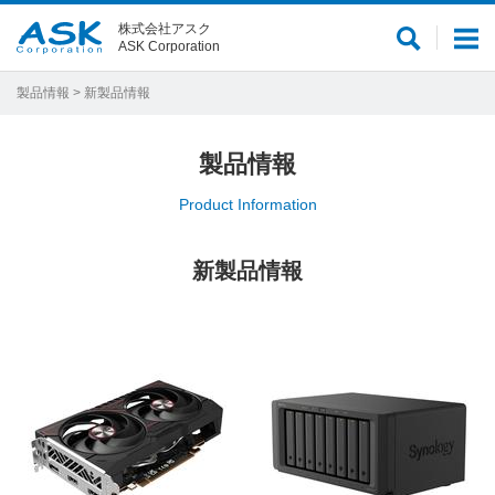
株式会社アスク
サ
メ
ASK Corporation
イ
ニ
ト
ュ
製品情報
> 新製品情報
内
ー
検
製品情報
索
Product Information
新製品情報