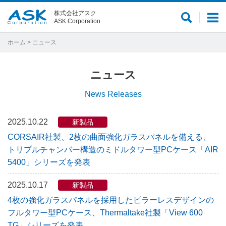
株式会社アスク
サ
メ
ASK Corporation
イ
ニ
ト
ュ
ホーム
> ニュース
内
ー
検
ニュース
索
News Releases
2025.10.22
新製品
CORSAIR社製、2枚の曲面強化ガラスパネルを備える、
トリプルチャンバー構造のミドルタワー型PCケース「AIR
5400」シリーズを発表
2025.10.17
新製品
4枚の強化ガラスパネルを採用したピラーレスデザインの
フルタワー型PCケース、Thermaltake社製「View 600
TG」シリーズを発表