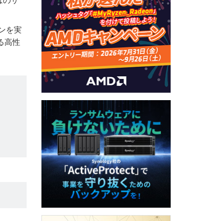
はのサ
ーンを実
る高性