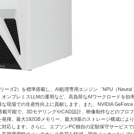
（シリーズ2）を標準搭載し、AI処理専用エンジン「NPU（Neural
画像解析、オンプレミスLLMの運用など、高負荷なAIワークロードを効
での生産性向上に貢献します。また、NVIDIA GeForce 
搭載可能で、3DモデリングやCAD設計、映像制作などのプロ
発揮。最大192GBメモリー、最大9基のストレージ構成によ
に対応します。さらに、エプソンPC独自の定額保守サービスで