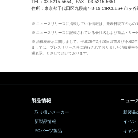
TEL：03-5215-5654、FAX：03-5215-5651
住所：東京都千代田区九段南4-8-19 CIRCLES+ 市ヶ谷
※ ニュースリリースに掲載している情報は、発表日現在のもの
※ ニュースリリースに記載されている会社名および商品・サー
※ 消費税表示に関しまして、平成26年2月28日以前及び令和
ましては、プレスリリース時に施行されておりました消費税率を元
税表示」とさせて頂いております。
製品情報
ニュー
取り扱いメーカー
新製品
新製品情報
イベン
PCパーツ製品
キャン