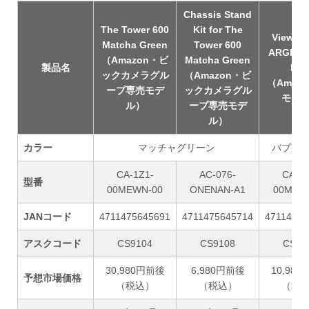
Chassis Stand
The Tower 600
Kit for The
View 17
Matcha Green
Tower 600
ARGB B
（Amazon・ビ
Matcha Green
製品名
Pin
ックカメラグル
（Amazon・ビ
（Amaz
ープ専売モデ
ックカメラグル
モデ
ル）
ープ専売モデ
ル）
カラー
マッチャグリーン
バブル
CA-1Z1-
AC-076-
CA-1Z
型番
00MEWN-00
ONENAN-A1
00MAW
JANコード
4711475645691
4711475645714
47114756
アスクコード
CS9104
CS9108
CS93
30,980円前後
6,980円前後
10,98
予想市場価格
（税込）
（税込）
（税