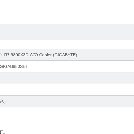
 9800X3D W/O Cooler (GIGABYTE)
-GIGAB850SET
税込）
す。