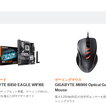
ード
ゲーミングマウス
TE B850 EAGLE WIFI6E
GIGABYTE M6900 Optical G
Mouse
850チップセット搭載。ゲーミング向けに
を備えたATXマザーボード
最大3,200dpi対応の光学式センサーを
ーミングマウス