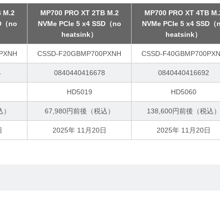
 M.2
MP700 PRO XT 2TB M.2
MP700 PRO XT 4TB M.
SD（no
NVMe PCIe 5 x4 SSD（no
NVMe PCIe 5 x4 SSD（
heatsink）
heatsink）
PXNH
CSSD-F20GBMP700PXNH
CSSD-F40GBMP700PX
4
0840440416678
0840440416692
HD5019
HD5060
込）
67,980円前後（税込）
138,600円前後（税込
日
2025年 11月20日
2025年 11月20日
。