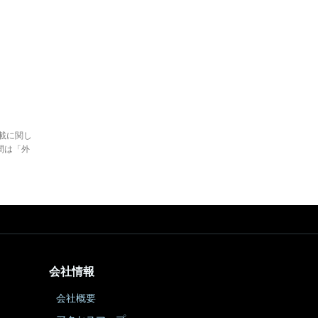
。
載に関し
間は「外
会社情報
会社概要