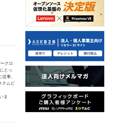
バークロ
Cにとっ
に従事。
ステムビ
ていま