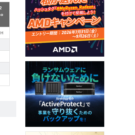
2
no
NH
）