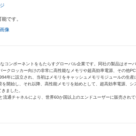
ージ
可能です。
度画像
で高性能なコンポーネントをもたらすグローバル企業です。同社の製品はオー
ーバークロッカー向けの非常に高性能なメモリや超高効率電源、その他P
994年に設立され、当初はメモリをキャッシュメモリモジュールの生産
の出荷を開始し、それ以降、高性能メモリを始めとして、超高効率電源、シ
てきました。
ィングと流通チャネルにより、世界60か国以上のエンドユーザーに販売され