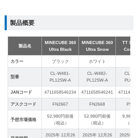
製品概要
MINECUBE 360
MINECUBE 360
TT Syn
製品名
Ultra Black
Ultra Snow
Contro
カラー
ブラック
ホワイト
CL-W481-
CL-W482-
CL-O0
型番
PL12SW-A
PL12SW-A
PL00B
JANコード
4711658546234
4711658546241
47114756
アスクコード
FN2667
FN2668
PS16
52,980円前後
52,980円前後
9,980
予想市場価格
（税込）
（税込）
（税
2025年 12月26
2025年 12月26
2025年 