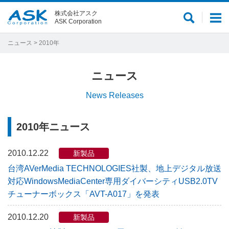
株式会社アスク
サ
メ
ASK Corporation
イ
ニ
ト
ュ
ニュース
> 2010年
内
ー
検
ニュース
索
News Releases
2010年ニュース
2010.12.22
新製品
台湾AVerMedia TECHNOLOGIES社製、地上デジタル放送
対応WindowsMediaCenter専用ダイバーシティUSB2.0TV
チューナーボックス「AVT-A017」を発表
2010.12.20
新製品