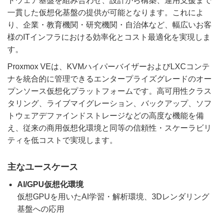
トウェア基盤を組み合わせ、設計から構築、運用支援まで
一貫した仮想化基盤の提供が可能となります。これによ
り、企業・教育機関・研究機関・自治体など、幅広いお客
様のITインフラにおける効率化とコスト最適化を実現しま
す。
Proxmox VEは、KVMハイパーバイザーおよびLXCコンテ
ナを統合的に管理できるエンタープライズグレードのオー
プンソース仮想化プラットフォームです。高可用性クラス
タリング、ライブマイグレーション、バックアップ、ソフ
トウェアデファインドストレージなどの高度な機能を備
え、従来の商用仮想化環境と同等の信頼性・スケーラビリ
ティを低コストで実現します。
主なユースケース
AI/GPU仮想化環境
仮想GPUを用いたAI学習・解析環境、3Dレンダリング
基盤への応用