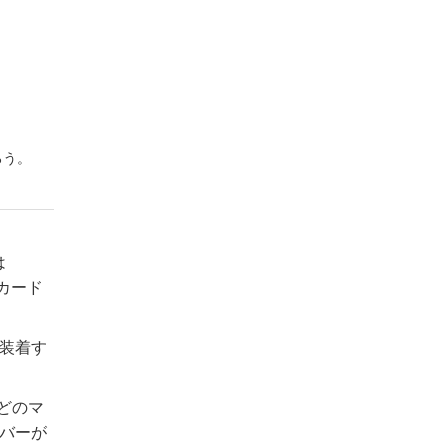
ろう。
は
たカード
を装着す
などのマ
ーバーが