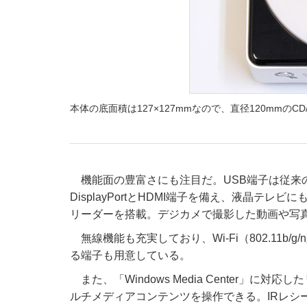
本体の底面積は127×127mmなので、直径120mm
機能面の豊富さにも注目だ。USB端子は従来の
DisplayPortとHDMI端子を備え、液晶
リーダーを搭載。デジカメで撮影した動画や写
無線機能も充実しており、Wi-Fi（802.11b/g
る端子も用意している。
また、「Windows Media Center
ルチメディアコンテンツを操作できる。IRレシ