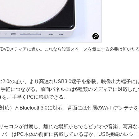
のCD/DVDメディアに近い。これなら設置スペースを気にする必要は無いだ
2.0のほか、より高速なUSB3.0端子を搭載。映像出力端子に
テレビにも手軽につながる。前面パネルには6種類のメディアに対応し
真を、手早くPCに移動できる。
/n対応）とBluetooth3.0に対応。背面には付属のWi-Fiアンテナ
」に対応したリモコンが付属し、離れた場所からでもビデオや音楽、写真
ーバーはPC本体の前面に搭載しているほか、USB接続のレシ