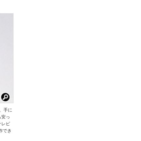
属。手に
も安っ
テレビ
作でき