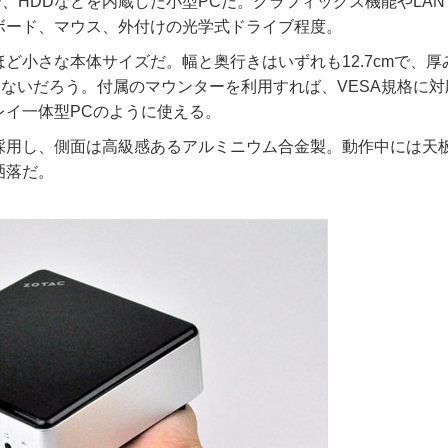
メモリー、HDDなどを内蔵した小型PCだ。グラフィックス機能やLA
ボード、マウス、外付けの光学式ドライブ程度。
ど小さな本体サイズだ。幅と奥行きはいずれも12.7cmで、厚
もないだろう。付属のマウンターを利用すれば、VESA規格に
レイ一体型PCのように使える。
採用し、側面は高級感あるアルミニウム合金製。動作中には天
洒落だ。