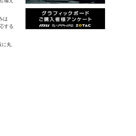
Nも備え
みは
対応する
板に丸