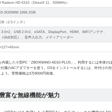
 Radeon HD 6310（DirextX 11、500MHz）
3-SODIMM 1066 2GB
0GB（2.5インチ）
 3.0×2、USB 2.0×2、eSATA、DisplayPort、HDMI、WiFiアンテナ、
N（GbE対応）、音声入出力、メディアリーダー
×127×45mm
蔵した小型PC「ZBOXNANO-AD10-PLUS」。利用するには本体の
は付属のACアダプターを使う。OSをインストールするには、外付けの
よう。実勢価格は3万8000円前後。
豊富な無線機能が魅力