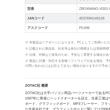
型番
ZBOXNANO-VD01-
JANコード
4537694140126
アスクコード
PC496
※ 本製品はベアボーンになります。PCとしてご利用いた
※ 記載された製品名、社名等は各社の商標または登録商標
※ 仕様、外観など改良のため、予告なく変更する場合があ
※ 製品に付属・対応する各種ソフトウェアがある場合、
の問い合わせにはお応えできない場合がありますので予め
ZOTAC社 概要
ZOTAC社は大手パソコン周辺パーツメーカーであるPC P
1997年に香港にヘッドクオーターを設立、生産工場は中国（IS
ボード、グラフィックボード、MP3プレーヤー、フラ
な生産会社です。グラフィックボードに関しては2006年よ