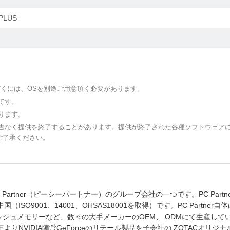
PLUS
だくには、OSを別途ご用意頂く必要があります。
です。
ります。
予告なく提供を終了することがあります。提供が終了された各種ソフトウェア
ご了承ください。
artner（ピーシーパートナー）のグループ会社の一つです。PC Partne
O9001、14001、OHSAS18001を取得）です。PC Partner自
ッシュメモリーなど、数々の大手メーカーのOEM、 ODMにて生産して
りNVIDIA陣営GeForceのリテール製品を子会社の ZOTACオリジ