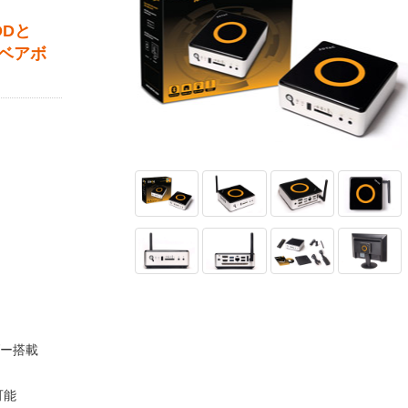
HDDと
なベアボ
ーダー搭載
可能