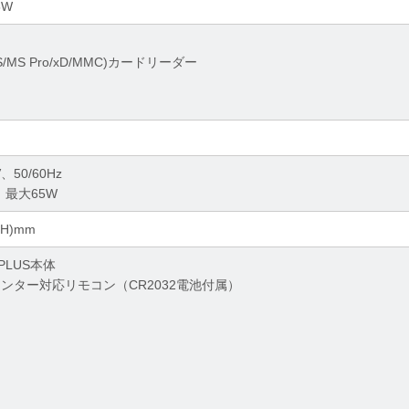
65W
/MS/MS Pro/xD/MMC)カードリーダー
、50/60Hz
A、最大65W
(H)mm
-PLUS本体
アセンター対応リモコン（CR2032電池付属）
ル