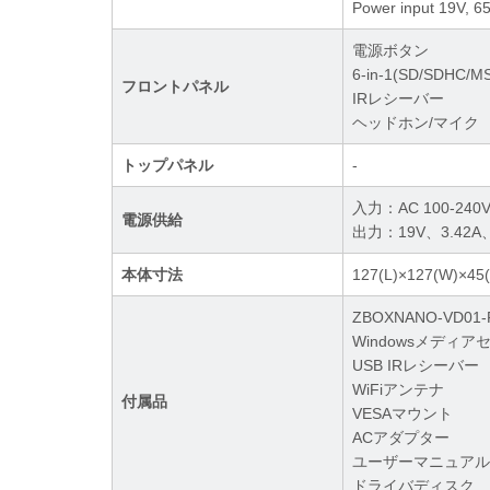
Power input 19V, 
電源ボタン
6-in-1(SD/SDHC
フロントパネル
IRレシーバー
ヘッドホン/マイク
トップパネル
-
入力：AC 100-240V
電源供給
出力：19V、3.42
本体寸法
127(L)×127(W)×45
ZBOXNANO-VD01
Windowsメディ
USB IRレシーバー
WiFiアンテナ
付属品
VESAマウント
ACアダプター
ユーザーマニュア
ドライバディスク