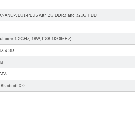
NANO-VD01-PLUS with 2G DDR3 and 320G HDD
al-core 1.2GHz, 18W, FSB 1066MHz)
tX 9 3D
MM
ATA
Bluetooth3.0