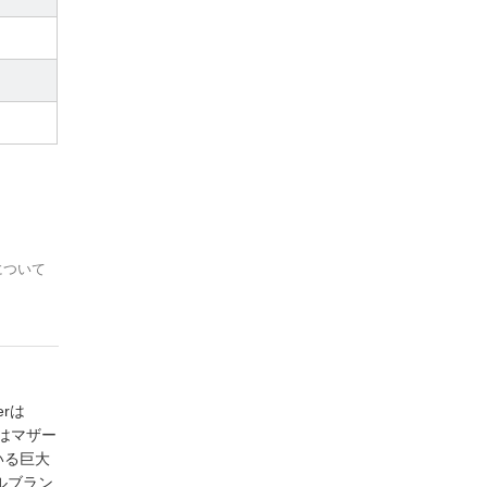
について
rは
体はマザー
いる巨大
ナルブラン