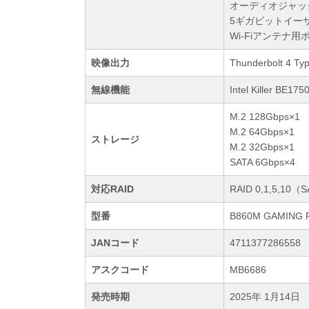
オーディオジャック×3
5ギガビットイーサネット
Wi-Fiアンテナ用
映像出力
Thunderbolt 4 T
無線機能
Intel Killer BE1
M.2 128Gbps×1
M.2 64Gbps×1
ストレージ
M.2 32Gbps×1
SATA 6Gbps×4
対応RAID
RAID 0,1,5,10（
型番
B860M GAMING P
JANコード
4711377286558
アスクコード
MB6686
発売時期
2025年 1月14日