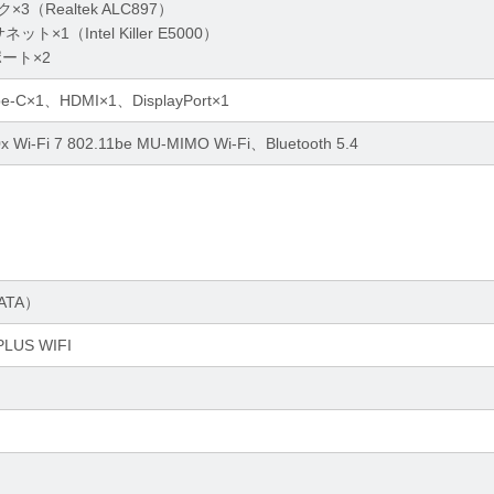
（Realtek ALC897）
×1（Intel Killer E5000）
ポート×2
ype-C×1、HDMI×1、DisplayPort×1
750x Wi-Fi 7 802.11be MU-MIMO Wi-Fi、Bluetooth 5.4
SATA）
LUS WIFI