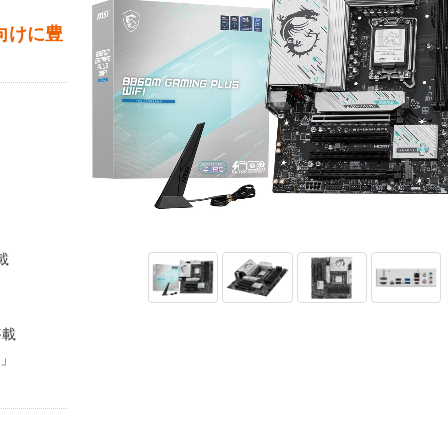
グ向けに豊
搭載
搭載
r」
」