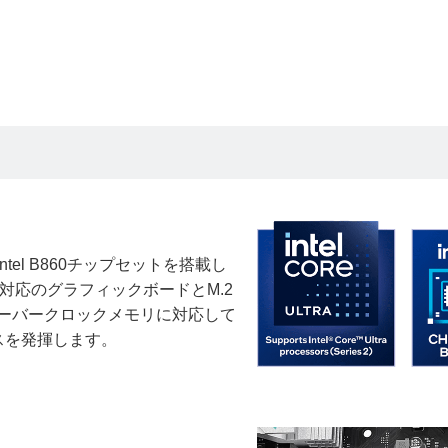
るIntel B860チップセットを搭載し
 5.0対応のグラフィックボードとM.2
のオーバークロックメモリに対応して
スを発揮します。