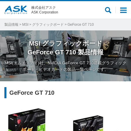
株式会社アスク
サ
メ
ASK Corporation
イ
ニ
ト
ュ
製品情報
>
MSI
>
グラフィックボード
> GeForce GT 710
内
ー
検
MSI
グラフィックボード
索
GeForce GT 710
製品情報
MSI(エムエスアイ)社、NVIDIA GeForce GT 710搭載グラフィック
ボード・ビデオカードの製品一覧ページです。
GeForce GT 710