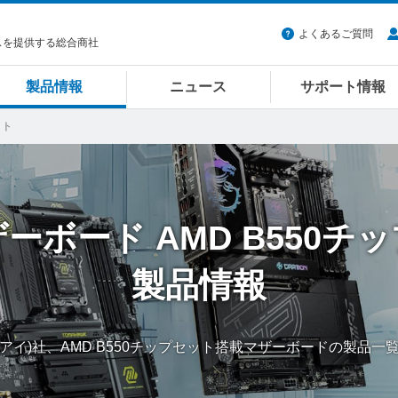
よくあるご質問
スを提供する総合商社
製品情報
ニュース
サポート情報
ット
ザーボード
AMD B550チ
製品情報
スアイ)社、AMD B550チップセット搭載マザーボードの製品一