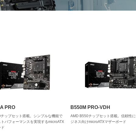
-A PRO
B550M PRO-VDH
550チップセット搭載。シンプルな機能で
AMD B550チップセット搭載。信頼性
トパフォーマンスを実現するmicroATX
ジネス向けmicroATXマザーボード
ード