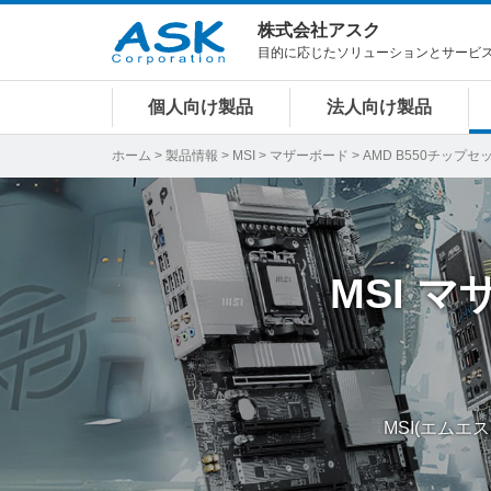
株式会社アスク
目的に応じたソリューションとサービ
個人向け製品
法人向け製品
ホーム
>
製品情報
>
MSI
>
マザーボード
> AMD B550チップセ
MSI
マ
MSI(エムエ