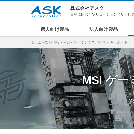
株式会社アスク
目的に応じたソリューションとサービ
個人向け製品
法人向け製品
ホーム
>
製品情報
>
MSI
>
ゲーミングデバイス
> キーボード
MSI
ゲー
M