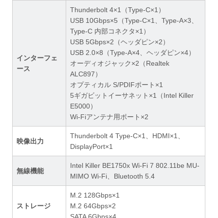
Thunderbolt 4×1（Type-C×1）
USB 10Gbps×5（Type-C×1、Type-A×3、
Type-C 内部コネクタ×1）
USB 5Gbps×2（ヘッダピン×2）
USB 2.0×8（Type-A×4、ヘッダピン×4）
インターフェ
オーディオジャック×2（Realtek
ース
ALC897）
オプティカル S/PDIFポート×1
5ギガビットイーサネット×1（Intel Killer
E5000）
Wi-Fiアンテナ用ポート×2
Thunderbolt 4 Type-C×1、HDMI×1、
映像出力
DisplayPort×1
Intel Killer BE1750x Wi-Fi 7 802.11be MU-
無線機能
MIMO Wi-Fi、Bluetooth 5.4
M.2 128Gbps×1
ストレージ
M.2 64Gbps×2
SATA 6Gbps×4