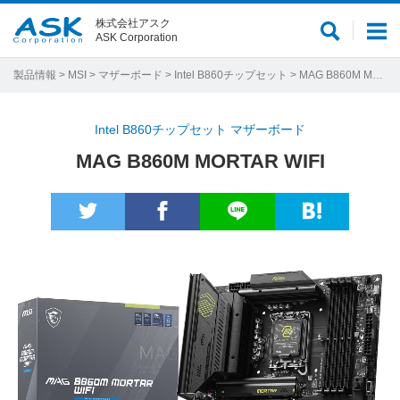
株式会社アスク
サ
メ
ASK Corporation
イ
ニ
ト
ュ
製品情報
>
MSI
>
マザーボード
>
Intel B860チップセット
> MAG B860M MORTAR WIFI
内
ー
検
Intel B860チップセット マザーボード
索
MAG B860M MORTAR WIFI