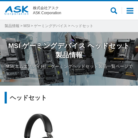
株式会社アスク
サ
メ
ASK Corporation
イ
ニ
ト
ュ
製品情報
>
MSI
>
ゲーミングデバイス
> ヘッドセット
内
ー
検
MSI
ゲーミングデバイス
ヘッドセット
索
製品情報
MSI(エムエスアイ)社、ゲーミングヘッドセット製品一覧ページで
す。
ヘッドセット