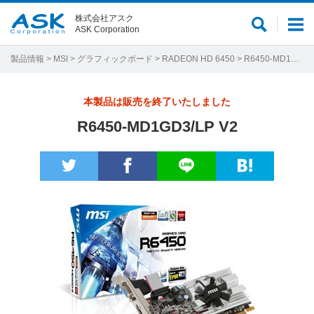
株式会社アスク
サ
メ
ASK Corporation
イ
ニ
ト
ュ
製品情報
>
MSI
>
グラフィックボード
>
RADEON HD 6450
> R6450-MD1GD3/LP V2
内
ー
検
本製品は販売を終了いたしました
索
R6450-MD1GD3/LP V2