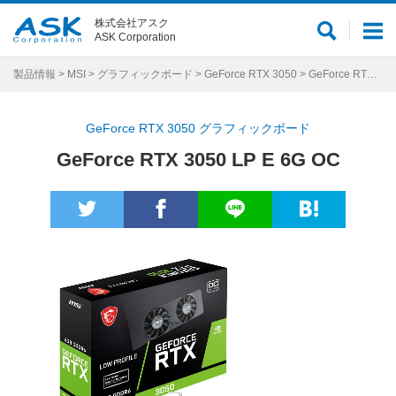
株式会社アスク
サ
メ
ASK Corporation
イ
ニ
ト
ュ
製品情報
>
MSI
>
グラフィックボード
>
GeForce RTX 3050
> GeForce RTX 3050 LP E 6G OC
内
ー
検
GeForce RTX 3050 グラフィックボード
索
GeForce RTX 3050 LP E 6G OC