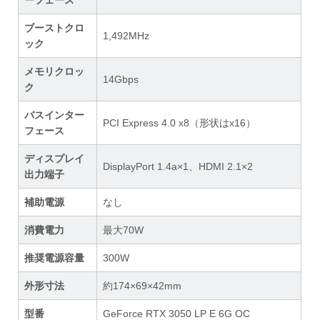
ブーストクロ
1,492MHz
ック
メモリクロッ
14Gbps
ク
バスインター
PCI Express 4.0 x8（形状はx16）
フェース
ディスプレイ
DisplayPort 1.4a×1、HDMI 2.1×2
出力端子
補助電源
なし
消費電力
最大70W
推奨電源容量
300W
外形寸法
約174×69×42mm
型番
GeForce RTX 3050 LP E 6G OC