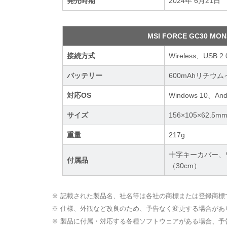
発売時期
2024年 6月21日
MSI FORCE GC30 M
接続方式
Wireless、USB 2.
バッテリー
600mAhリチウ
対応OS
Windows 10、And
サイズ
156×105×62.5m
重量
217g
十字キーカバー、ワ
付属品
（30cm）
※ 記載された製品名、社名等は各社の商標または登録商標
※ 仕様、外観など改良のため、予告なく変更する場合があ
※ 製品に付属・対応する各種ソフトウェアがある場合、