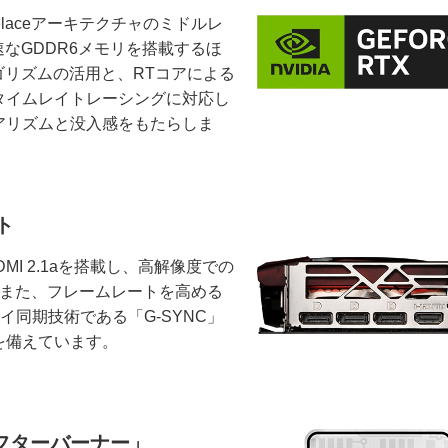
velaceアーキテクチャのミドルレ
載。高速なGDDR6メモリを搭載するほ
ルゴリズムの活用と、RTコアによる
タイムレイトレーシングに対応し
アリズムと没入感をもたらしま
ト
、HDMI 2.1aを搭載し、高解像度での
。また、フレームレートを高める
イ同期技術である「G-SYNC」
を備えています。
フターバーナー」