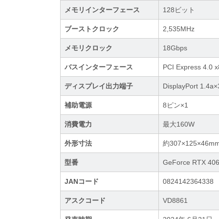
メモリインターフェース
128ビット
ブーストクロック
2,535MHz
メモリクロック
18Gbps
バスインターフェース
PCI Express 4
ディスプレイ出力端子
DisplayPort 1.4
補助電源
8ピン×1
消費電力
最大160W
外形寸法
約307×125×46m
型番
GeForce RTX 40
JANコード
0824142364338
アスクコード
VD8861