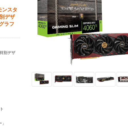
。「モンスタ
特別デザ
グラフ
特別デザ
ート
ー」