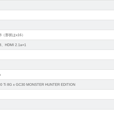
.0 x8（形状はx16）
a×3、HDMI 2.1a×1
m
60 Ti 8G x GC30 MONSTER HUNTER EDITION