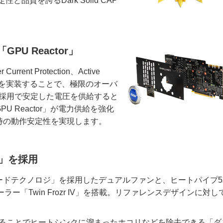
定性と品質を誇るDark Solid CAP
U Reactor」
t Protection、Active
d BIOSを実装することで、極限のオーバ
の採用で安定した電圧を供給すると
 Reactor」が電力供給を強化
時の動作安定性を実現します。
IV」を採用
ードテクノロジ」を採用したデュアルファンと、ヒートパイプ5
ー「Twin Frozr IV」を搭載。リファレンスデザインに対し
。
せることでヒートシンクに溜まったホコリなどを除去できる「ダ