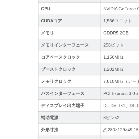
GPU
NVIDIA GeForce 
CUDAコア
1,536ユニット
メモリ
GDDR5 2GB
メモリインターフェース
256ビット
コアベースクロック
1,150MHz
ブーストクロック
1,202MHz
メモリクロック
7,010MHz（デ
バスインターフェース
PCI Express 3.0 
ディスプレイ出力端子
DL-DVI-I×1、DL-D
補助電源
8ピン×2
外形寸法
約280×129×49.1