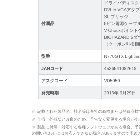
ドライバディスク
DVI to VGAアダ
SLIブリッジ
付属品
8ピン電源ケーブル
V-Checkポイン
BIOHAZARD 
（クーポン引換期
型番
N770GTX Lightni
JANコード
4526541092619
アスクコード
VD5050
発売時期
2013年 6月29日
※ 記載された製品名、社名等は各社の商標または登録商標
※ 仕様、外観など改良のため、予告なく変更する場合があ
※ 製品に付属・対応する各種ソフトウェアがある場合、
の問い合わせにはお応えできない場合がありますので予め