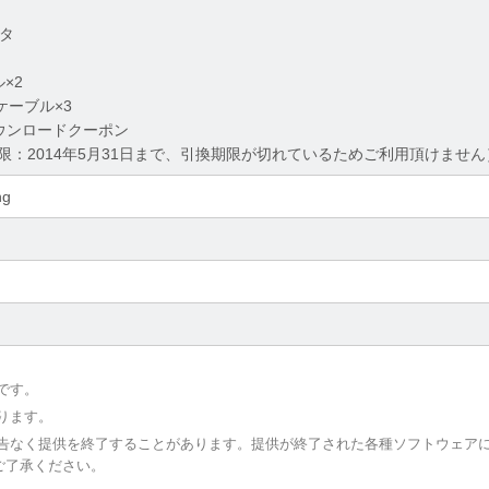
プタ
×2
トケーブル×3
6ダウンロードクーポン
限：2014年5月31日まで、引換期限が切れているためご利用頂けません
ng
です。
ります。
予告なく提供を終了することがあります。提供が終了された各種ソフトウェア
ご了承ください。