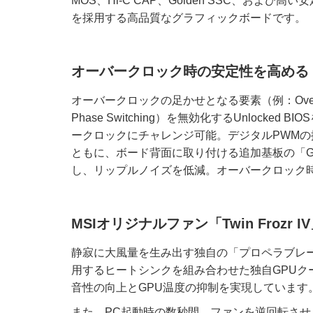
MOS、Hi-C CAP、Golden SSC、および高い安
を採用する高品質なグラフィックボードです。
オーバークロック時の安定性を高める「GP
オーバークロックの足かせとなる要素（例：Over Curren
Phase Switching）を無効化するUnlocke
ークロックにチャレンジ可能。デジタルPWM
ともに、ボード背面に取り付ける追加基板の「GPU
し、リップルノイズを低減。オーバークロック
MSIオリジナルファン「Twin Frozr 
静寂に大風量を生み出す独自の「プロペラブレ
用するヒートシンクを組み合わせた独自GPUクーラ
音性の向上とGPU温度の抑制を実現しています
また、PC起動時の数秒間、ファンを逆回転さ