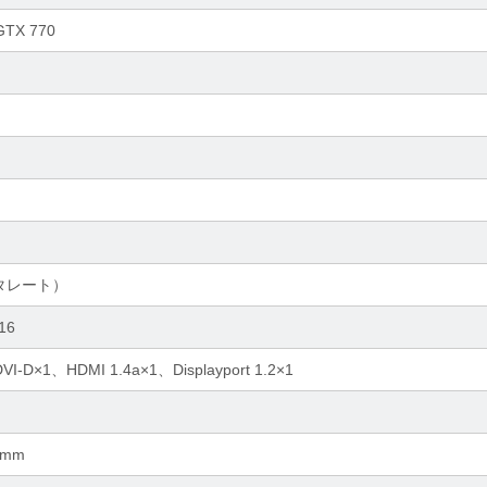
GTX 770
ータレート）
x16
VI-D×1、HDMI 1.4a×1、Displayport 1.2×1
5mm