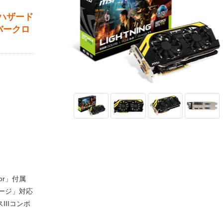
イオハザード
バークロ
or」付属
ージ」対応
IIコンポ