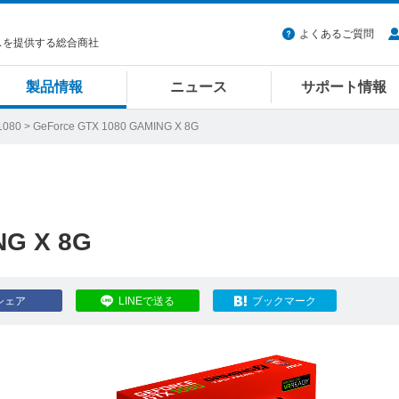
よくあるご質問
スを提供する総合商社
製品情報
ニュース
サポート情報
1080
> GeForce GTX 1080 GAMING X 8G
NG X 8G
シェア
LINEで送る
ブックマーク