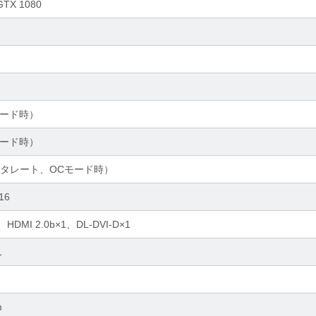
GTX 1080
Cモード時）
Cモード時）
（データレート、OCモード時）
x16
×3、HDMI 2.0b×1、DL-DVI-D×1
1
m