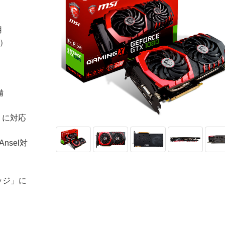
用
時）
備
0」に対応
Ansel対
ッジ」に