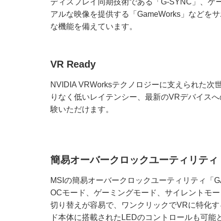
ディスプレイ同期技術である「G-SYNC」、
アルな映像を提供する「GameWorks」など
な機能を備えています。
VR Ready
NVIDIA VRWorksテクノロジーに支えられ
りなく低いレイテンシー、最新のVRデバイス
験いただけます。
簡易オーバークロックユーティリティ「G
MSIの簡易オーバークロックユーティリティ「GA
OCモード、ゲーミングモード、サイレントモー
切り替えが容易で、ワンクリックでVRに特化
ド本体に搭載されたLEDのコントロールも可能