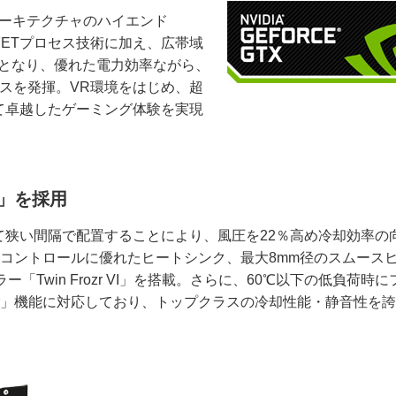
alアーキテクチャのハイエンド
 FinFETプロセス技術に加え、広帯域
Uとなり、優れた電力効率ながら、
ォーマンスを発揮。VR環境をはじめ、超
て卓越したゲーミング体験を実現
VI」を採用
て狭い間隔で配置することにより、風圧を22％高め冷却効率の
ローコントロールに優れたヒートシンク、最大8mm径のスムース
Twin Frozr VI」を搭載。さらに、60℃以下の低負荷時に
rozr」機能に対応しており、トップクラスの冷却性能・静音性を