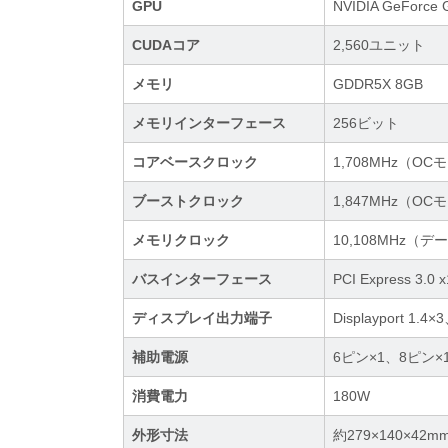
GPU
NVIDIA GeForce 
CUDAコア
2,560ユニット
メモリ
GDDR5X 8GB
メモリインターフェース
256ビット
コアベースクロック
1,708MHz（O
ブーストクロック
1,847MHz（O
メモリクロック
10,108MHz
バスインターフェース
PCI Express 3.0 
ディスプレイ出力端子
Displayport 1.4
補助電源
6ピン×1、8ピン×
消費電力
180W
外形寸法
約279×140×42m