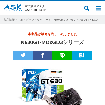
株式会社アスク
サ
メ
ASK Corporation
イ
ニ
ト
ュ
製品情報
>
MSI
>
グラフィックボード
>
GeForce GT 630
> N630GT-MDxGD3シリーズ
内
ー
検
本製品は販売を終了いたしました
索
N630GT-MDxGD3シリーズ