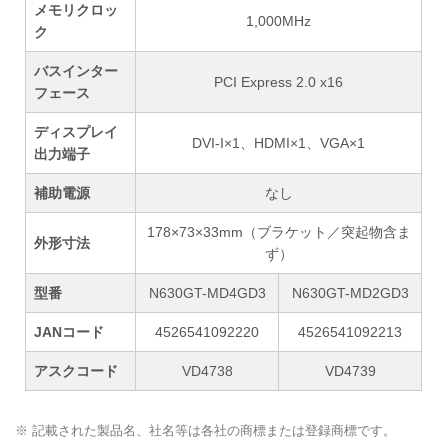
メモリクロッ
1,000MHz
ク
バスインター
PCI Express 2.0 x16
フェース
ディスプレイ
DVI-I×1、HDMI×1、VGA×1
出力端子
補助電源
なし
178×73×33mm（ブラケット／突起物含ま
外形寸法
ず）
型番
N630GT-MD4GD3
N630GT-MD2GD3
JANコード
4526541092220
4526541092213
アスクコード
VD4738
VD4739
※ 記載された製品名、社名等は各社の商標または登録商標です。