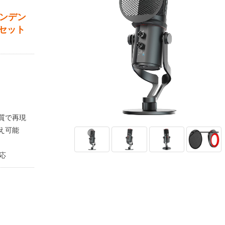
コンデン
セット
質で再現
え可能
対応