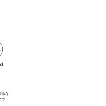
寿命な
能で