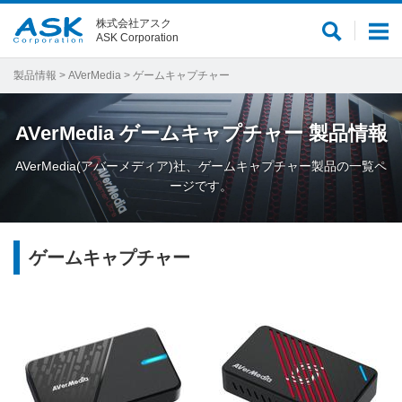
株式会社アスク
サ
メ
ASK Corporation
イ
ニ
ト
ュ
製品情報
>
AVerMedia
> ゲームキャプチャー
内
ー
検
AVerMedia
ゲームキャプチャー
製品情報
索
AVerMedia(アバーメディア)社、ゲームキャプチャー製品の一覧ペ
ージです。
ゲームキャプチャー