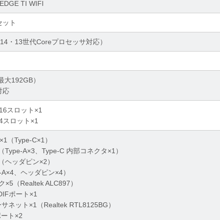
EDGE TI WIFI
プセット
el第14・13世代Coreプロセッサ対応）
（最大192GB）
)対応
0 x16スロット×1
0 x4スロット×1
2 ×1（Type-C×1）
2×4（Type-A×3、Type-C 内部コネクタ×1）
1×2（ヘッダピン×2）
pe-A×4、ヘッダピン×4）
（Realtek ALC897）
DIFポート×1
ネット×1（Realtek RTL8125BG）
ポート×2