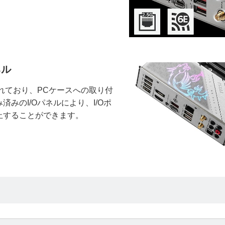
ネル
れており、PCケースへの取り付
みのI/Oパネルにより、I/Oポ
止することができます。