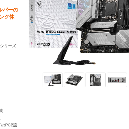
シルバーの
ング体
Gシリーズ
搭載
載
のPCB設