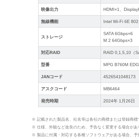
映像出力
HDMI×1、Display
無線機能
Intel Wi-Fi 6E 8
SATA 6Gbps×6
ストレージ
M.2 64Gbps×3
対応RAID
RAID 0,1,5,10（
型番
MPG B760M EDGE
JANコード
4526541048173
アスクコード
MB6464
発売時期
2024年 1月26日
※ 記載された製品名、社名等は各社の商標または登録商標
※ 仕様、外観など改良のため、予告なく変更する場合があ
※ 製品に付属・対応する各種ソフトウェアがある場合、