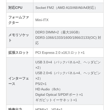
対応CPU
Socket FM2（AMD A10/A8/A6/A4対応）
フォームファ
Mini-ITX
クター
DDR3 DIMM×2（最大16GB）
メモリソケッ
DDR3-1066/1333/1600/1866/2133(OC) 対
ト
応
拡張スロット
PCI Express 2.0 x16スロット×1
USB 3.0×4（バックパネル×2、ヘッダピン
×2）
USB 2.0×6（バックパネル×4、ヘッダピン
インターフェ
×2）
ース
PS/2×1
HD Audio（8ch）
Digital Optical S/PDIFポート×1
ギガビットイーサネット×1
映像出力
HDMI×1、VGA×1、