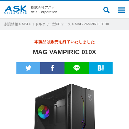
株式会社アスク
サ
メ
ASK Corporation
イ
ニ
ト
ュ
製品情報
>
MSI
>
ミドルタワー型PCケース
> MAG VAMPIRIC 010X
内
ー
検
本製品は販売を終了いたしました
索
MAG VAMPIRIC 010X