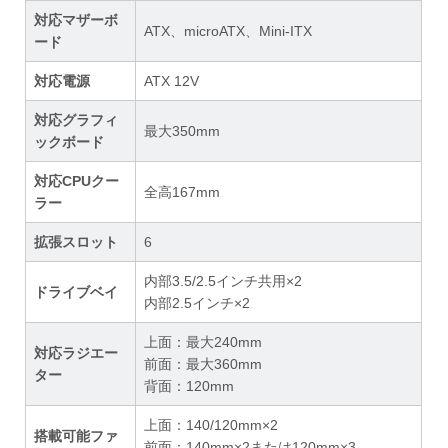
対応マザーボ
ATX、microATX、Mini-ITX
ード
対応電源
ATX 12V
対応グラフィ
最大350mm
ックボード
対応CPUクー
全高167mm
ラー
拡張スロット
6
内部3.5/2.5インチ共用×2
ドライブベイ
内部2.5インチ×2
上面：最大240mm
対応ラジエー
前面：最大360mm
ター
背面：120mm
上面：140/120mm×2
搭載可能ファ
前面：140mm×2または120mm×3