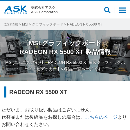
株式会社アスク
サ
メ
ASK Corporation
イ
ニ
ト
ュ
製品情報
>
MSI
>
グラフィックボード
> RADEON RX 5500 XT
内
ー
検
MSI
グラフィックボード
索
RADEON RX 5500 XT
製品情報
MSI(エムエスアイ)社、RADEON RX 5500 XT搭載グラフィックボ
ード・ビデオカードの製品一覧ページです。
RADEON RX 5500 XT
ただいま、お取り扱い製品はございません。
代替品または後継品をお探しの場合は、
こちらのページ
より
お問い合わせください。