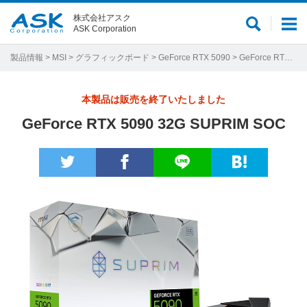
株式会社アスク
サ
メ
ASK Corporation
イ
ニ
ト
ュ
製品情報
>
MSI
>
グラフィックボード
>
GeForce RTX 5090
> GeForce RTX 5090 32G SUPRIM SOC
内
ー
検
本製品は販売を終了いたしました
索
GeForce RTX 5090 32G SUPRIM SOC