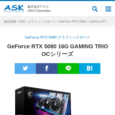
株式会社アスク
サ
メ
ASK Corporation
イ
ニ
ト
ュ
製品情報
>
MSI
>
グラフィックボード
>
GeForce RTX 5080
> GeForce RTX 5080 16G GAMING TRIO OCシリーズ
内
ー
検
GeForce RTX 5080 グラフィックボード
索
GeForce RTX 5080 16G GAMING TRIO
OCシリーズ