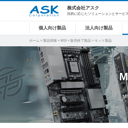
株式会社アスク
目的に応じたソリューションとサービ
個人向け製品
法人向け製品
ホーム
>
製品情報
>
MSI
>
販売終了製品
> キット製品
M
M