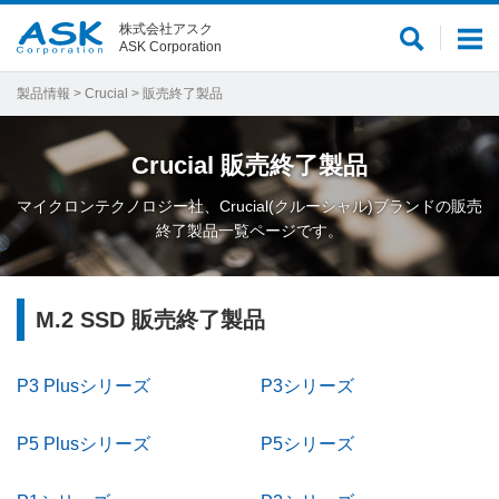
株式会社アスク
サ
メ
ASK Corporation
イ
ニ
ト
ュ
製品情報
>
Crucial
> 販売終了製品
内
ー
検
Crucial
販売終了製品
索
マイクロンテクノロジー社、Crucial(クルーシャル)ブランドの販売
終了製品一覧ページです。
M.2 SSD 販売終了製品
P3 Plusシリーズ
P3シリーズ
P5 Plusシリーズ
P5シリーズ