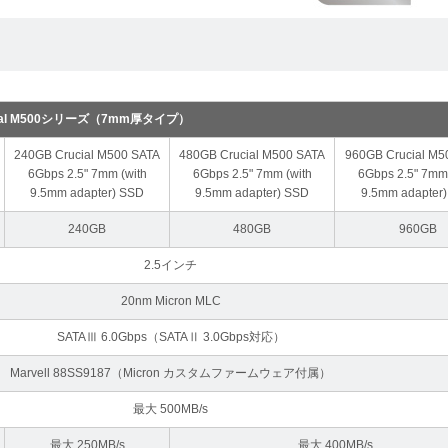
cial M500シリーズ（7mm厚タイプ）
240GB Crucial M500 SATA
480GB Crucial M500 SATA
960GB Crucial M5
6Gbps 2.5" 7mm (with
6Gbps 2.5" 7mm (with
6Gbps 2.5" 7mm 
9.5mm adapter) SSD
9.5mm adapter) SSD
9.5mm adapter
240GB
480GB
960GB
2.5インチ
20nm Micron MLC
SATAⅢ 6.0Gbps（SATAⅡ 3.0Gbps対応）
Marvell 88SS9187（Micron カスタムファームウェア付属）
最大 500MB/s
最大 250MB/s
最大 400MB/s