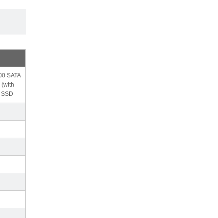
00 SATA
(with
) SSD