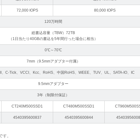
72,000 IOPS
80,000 IOPS
120万時間
総書込容量（TBW）72TB
（1日当たり40GBの書込を5年間行った場合に相当）
0℃～70℃
7mm（9.5mmアダプター付属）
I、C-Tick、VCCI、Kcc、RoHS、中国RoHS、WEEE、TUV、UL、SATA-IO、IC
9.5mmアダプター
3年（制限付保証）
CT240M500SSD1
CT480M500SSD1
CT960M500S
4540395600837
4540395600844
4540395600
です。