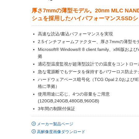
厚さ7mmの薄型モデル。20nm MLC NA
シュを採用したハイパフォーマンスSSDシ
高速な読込/書込パフォーマンスを実現
2.5インチフォームファクター、厚さ7mmの薄型モ
Microsoft® Windows® 8 client family、x86版お
拠
適応型温度監視が超薄型設計での温度をコントロー
急な電源断でもデータを保持するパワーロス防止テ
ハードウェアベース暗号化（TCG Opal 2.0およびIEE
格に準拠）
使用用途に応じ、4つの容量をご用意
(120GB,240GB,480GB,960GB)
3年間の制限付保証
メーカー製品ページ
高解像度画像ダウンロード