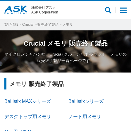
株式会社アスク
サ
メ
ASK Corporation
イ
ニ
ト
ュ
製品情報
>
Crucial
>
販売終了製品
> メモリ
内
ー
検
Crucial
メモリ
販売終了製品
索
マイクロンジャパン社、Crucial(クルーシャル)ブランド、メモリの
販売終了製品一覧ページです。
メモリ 販売終了製品
Ballistix MAXシリーズ
Ballistixシリーズ
デスクトップ用メモリ
ノート用メモリ