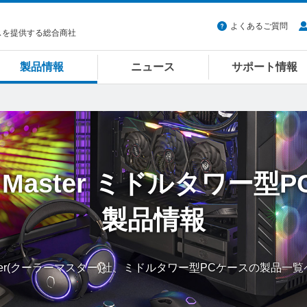
よくあるご質問
スを提供する総合商社
製品情報
ニュース
サポート情報
 Master
ミドルタワー型P
製品情報
 Master(クーラーマスター)社、ミドルタワー型PCケースの製品一