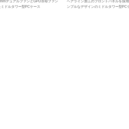
0mmデュアルファンとGPU冷却ファン
ヘアライン加工のフロントパネルを採
たミドルタワー型PCケース
ンプルなデザインのミドルタワー型PC