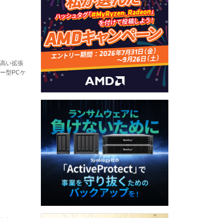
。高い拡張
ー型PCケ