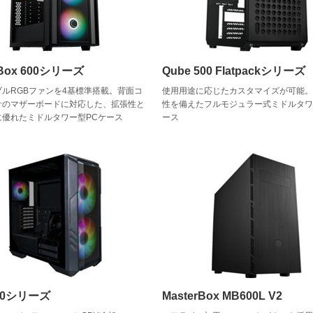
rBox 600シリーズ
Qube 500 Flatpackシリーズ
ルRGBファンを4基標準搭載。背面コ
使用用途に応じたカスタマイズが可能
計のマザーボードに対応した、拡張性と
性を備えたフルモジュラー式ミドルタワ
に優れたミドルタワー型PCケース
ース
500シリーズ
MasterBox MB600L V2