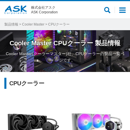
株式会社アスク
サ
メ
ASK Corporation
イ
ニ
ト
ュ
製品情報
>
Cooler Master
> CPUクーラー
内
ー
検
Cooler Master
CPUクーラー
製品情報
索
Cooler Master(クーラーマスター)社、CPUクーラーの製品一覧ペ
ージです。
CPUクーラー