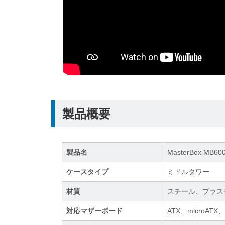
製品概要
製品名
MasterBox MB600
ケースタイプ
ミドルタワー
材質
スチール、プラス
対応マザーボード
ATX、microATX、M