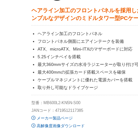
ヘアライン加工のフロントパネルを採用し
ンプルなデザインのミドルタワー型PCケ
ヘアライン加工のフロントパネル
フロントパネル側面にエアインテークを装備
ATX、microATX、Mini-ITXのマザーボードに対応
5.25インチベイを搭載
最大360mmサイズの水冷ラジエーターが取り付け
最大400mmの拡張カード搭載スペースを確保
ケーブルマネジメントに優れた電源カバーを搭載
取り外し可能なドライブケージ
型番：MB600L2-KN5N-S00
JANコード：4719512117385
メーカー製品ページ
高解像度画像ダウンロード