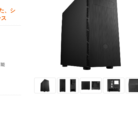
た、シ
ース
可能