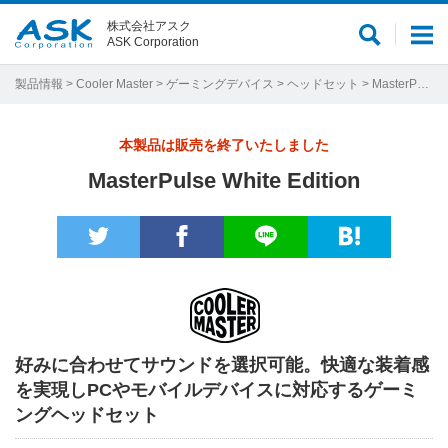
株式会社アスク
サ
メ
ASK Corporation
イ
ニ
ト
ュ
製品情報
>
Cooler Master
>
ゲーミングデバイス
>
ヘッドセット
> MasterPulse White Edition
内
ー
検
本製品は販売を終了いたしました
索
MasterPulse White Edition
好みに合わせてサウンドを選択可能。快適な装着感
を実現しPCやモバイルデバイスに対応するゲーミ
ングヘッドセット