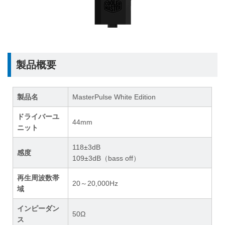
製品概要
製品名
MasterPulse White Edition
ドライバーユ
44mm
ニット
118±3dB
感度
109±3dB（bass off）
再生周波数帯
20～20,000Hz
域
インピーダン
50Ω
ス