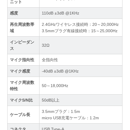
ニット
感度
110dB ±3dB @1KHz
再生周波数帯
2.4GHzワイヤレス接続時：20～20,000Hz
域
3.5mmプラグ有線接続時：15～25,000Hz
インピーダン
32Ω
ス
マイク指向性
全指向性
マイク感度
-40dB ±3dB @1KHz
マイク周波数
50～18,000Hz
特性
マイクS/N比
50dB以上
3.5mmプラグ：1.5m
ケーブル長
micro USB充電ケーブル：1.2m
コネクタ
USB Type-A