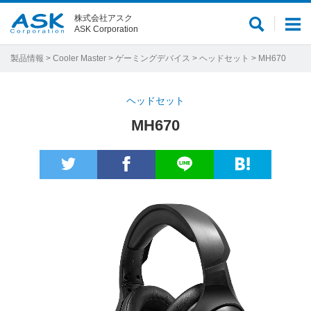
株式会社アスク
サ
メ
ASK Corporation
イ
ニ
ト
ュ
製品情報
>
Cooler Master
>
ゲーミングデバイス
>
ヘッドセット
> MH670
内
ー
検
ヘッドセット
索
MH670