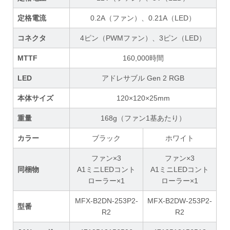
定格電流
0.2A（ファン）、0.21A（LED）
コネクタ
4ピン（PWMファン）、3ピン（LED）
MTTF
160,000時間
LED
アドレサブル Gen 2 RGB
本体サイズ
120×120×25mm
重量
168g（ファン1基あたり）
カラー
ブラック
ホワイト
ファン×3
ファン×3
同梱物
A1ミニLEDコント
A1ミニLEDコント
ローラー×1
ローラー×1
MFX-B2DN-253P2-
MFX-B2DW-253P2-
型番
R2
R2