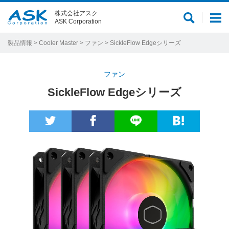
株式会社アスク
サ
メ
ASK Corporation
イ
ニ
ト
ュ
製品情報
>
Cooler Master
>
ファン
> SickleFlow Edgeシリーズ
内
ー
検
ファン
索
SickleFlow Edgeシリーズ