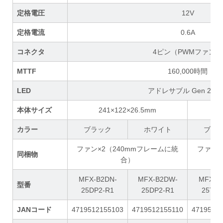
定格電圧
12V
定格電流
0.6A
コネクタ
4ピン（PWMファン）
MTTF
160,000時間
LED
アドレサブル Gen 2 RG
本体サイズ
241×122×26.5mm
カラー
ブラック
ホワイト
ブラ
ファン×2（240mmフレームに統
ファン×
同梱物
合）
MFX-B2DN-
MFX-B2DW-
MFX-B
型番
25DP2-R1
25DP2-R1
25TP2
JANコード
4719512155103
4719512155110
4719512