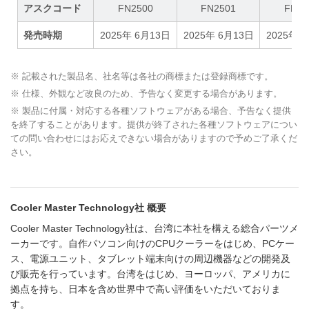
アスクコード
FN2500
FN2501
FN25
発売時期
2025年 6月13日
2025年 6月13日
2025年 
※ 記載された製品名、社名等は各社の商標または登録商標です。
※ 仕様、外観など改良のため、予告なく変更する場合があります。
※ 製品に付属・対応する各種ソフトウェアがある場合、予告なく提供
を終了することがあります。提供が終了された各種ソフトウェアについ
ての問い合わせにはお応えできない場合がありますので予めご了承くだ
さい。
Cooler Master Technology社 概要
Cooler Master Technology社は、台湾に本社を構える総合パーツメ
ーカーです。自作パソコン向けのCPUクーラーをはじめ、PCケー
ス、電源ユニット、タブレット端末向けの周辺機器などの開発及
び販売を行っています。台湾をはじめ、ヨーロッパ、アメリカに
拠点を持ち、日本を含め世界中で高い評価をいただいておりま
す。