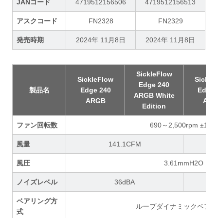
JANコード
4719512156506
4719512156513
アスクコード
FN2328
FN2329
発売時期
2024年 11月8日
2024年 11月8日
SickleFlow
SickleFlow
Sickle
Edge 240
製品名
Edge 240
Edge 
ARGB White
ARGB
ARG
Edition
ファン回転数
690～2,500rpm ±10%
風量
141.1CFM
風圧
3.61mmH2O
ノイズレベル
36dBA
ベアリング方
ループダイナミックベアリ
式