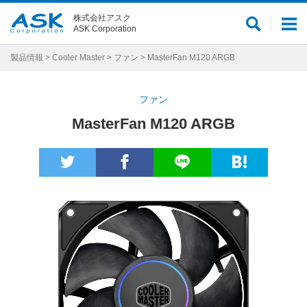
株式会社アスク
サ
メ
ASK Corporation
イ
ニ
ト
ュ
製品情報
>
Cooler Master
>
ファン
> MasterFan M120 ARGB
内
ー
検
ファン
索
MasterFan M120 ARGB