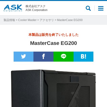
株式会社アスク
サ
メ
ASK Corporation
イ
ニ
ト
ュ
製品情報
>
Cooler Master
>
アクセサリ
> MasterCase EG200
内
ー
検
本製品は販売を終了いたしました
索
MasterCase EG200