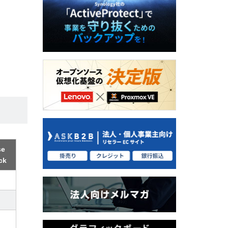
se
ck