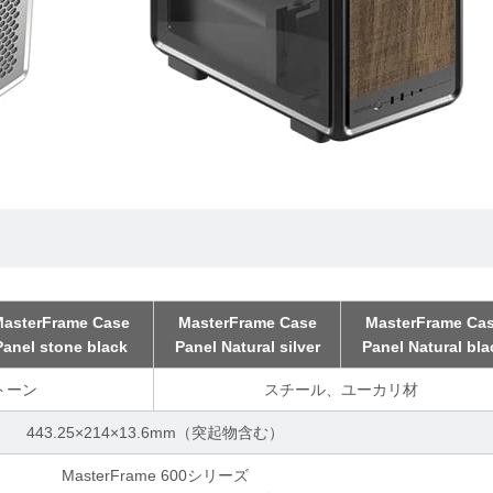
MasterFrame Case
MasterFrame Case
MasterFrame Ca
Panel stone black
Panel Natural silver
Panel Natural bla
トーン
スチール、ユーカリ材
443.25×214×13.6mm（突起物含む）
MasterFrame 600シリーズ