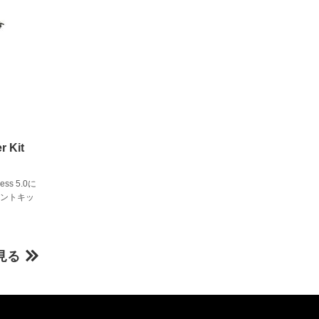
r Kit
s 5.0に
ウントキッ
見る