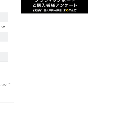
TPW
について