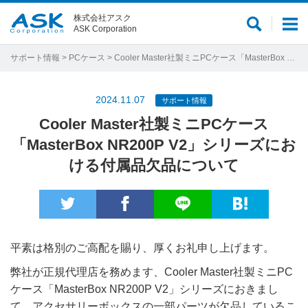
株式会社アスク
サ
メ
ASK Corporation
イ
ニ
ト
ュ
サポート情報
>
PCケース
> Cooler Master社製ミニPCケース「MasterBox NR200P V2」シリーズにおける付属品欠品について
内
ー
検
2024.11.07
サポート情報
索
Cooler Master社製ミニPCケース
「MasterBox NR200P V2」シリーズにお
ける付属品欠品について
平素は格別のご高配を賜り、厚くお礼申し上げます。
弊社が正規代理店を務めます、Cooler Master社製ミニPC
ケース「MasterBox NR200P V2」シリーズにおきまし
て、アクセサリーボックスの一部パーツが欠品しているこ