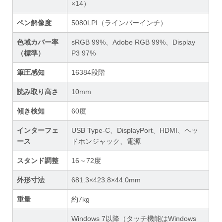
×14）
ペン解像度
5080LPI（ラインパーインチ）
色域カバー率
sRGB 99%、Adobe RGB 99%、Display
（標準）
P3 97%
筆圧感知
16384段階
読み取り高さ
10mm
傾き検知
60度
インターフェ
USB Type-C、DisplayPort、HDMI、ヘッ
ース
ドホンジャック、電源
スタンド調整
16～72度
外形寸法
681.3×423.8×44.0mm
重量
約7kg
Windows 7以降（タッチ機能はWindows