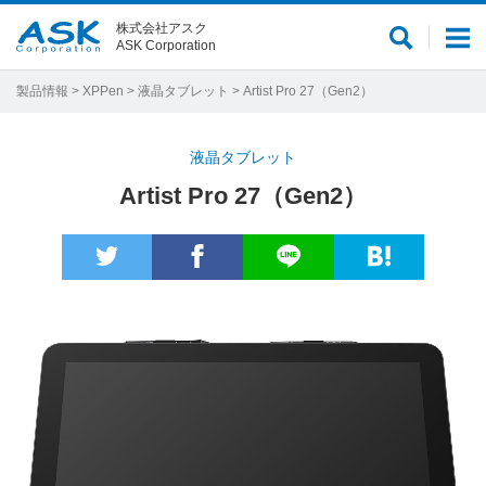
株式会社アスク
サ
メ
ASK Corporation
イ
ニ
ト
ュ
製品情報
>
XPPen
>
液晶タブレット
> Artist Pro 27（Gen2）
内
ー
検
液晶タブレット
索
Artist Pro 27（Gen2）