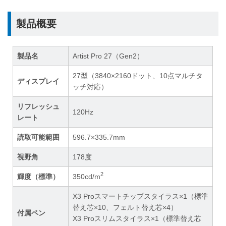
製品概要
製品名
Artist Pro 27（Gen2）
27型（3840×2160ドット、10点マルチタ
ディスプレイ
ッチ対応）
リフレッシュ
120Hz
レート
読取可能範囲
596.7×335.7mm
視野角
178度
2
輝度（標準）
350cd/m
X3 Proスマートチップスタイラス×1（標準
替え芯×10、フェルト替え芯×4）
付属ペン
X3 Proスリムスタイラス×1（標準替え芯